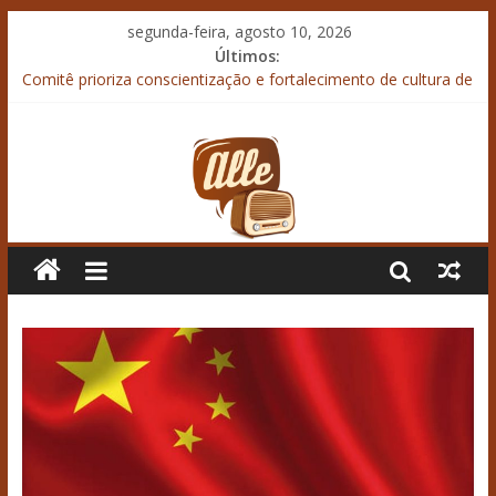
segunda-feira, agosto 10, 2026
Últimos:
Comitê prioriza conscientização e fortalecimento de cultura de
prevenção à violência contra mulher
“Agroleite 2026” termina debatendo desafios do crédito rural
em meio ao endividamento
“SIAVS 2026” termina com recorde de público
Boletim da Coordenação de Relações Institucionais do
Sistema Ocepar
Armazenamento bem planejado garante resultado no campo