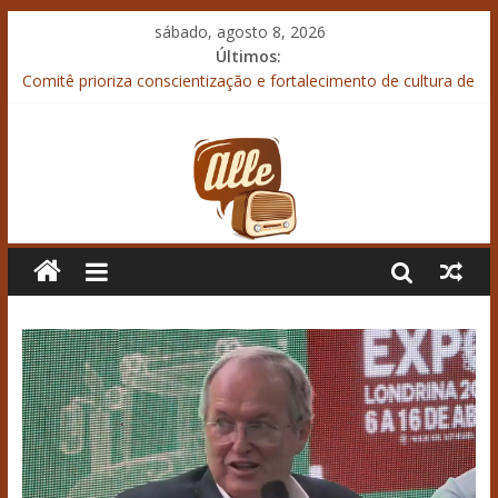
sábado, agosto 8, 2026
Últimos:
Comitê prioriza conscientização e fortalecimento de cultura de
prevenção à violência contra mulher
“Agroleite 2026” termina debatendo desafios do crédito rural
em meio ao endividamento
“SIAVS 2026” termina com recorde de público
Boletim da Coordenação de Relações Institucionais do
Sistema Ocepar
Armazenamento bem planejado garante resultado no campo