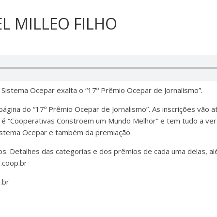
EL MILLEO FILHO
istema Ocepar exalta o “17º Prêmio Ocepar de Jornalismo”.
a página do “17º Prêmio Ocepar de Jornalismo”. As inscrições vão
 “Cooperativas Constroem um Mundo Melhor” e tem tudo a ver co
istema Ocepar e também da premiação.
ios. Detalhes das categorias e dos prêmios de cada uma delas, 
.coop.br
.br