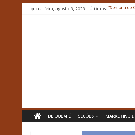
quinta-feira, agosto 6, 2026
Últimos:
“Semana de Co
Historiadora 
Richard Rasm
Representante
Impacto da ge
DE QUEM É
SEÇÕES
MARKETING 