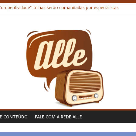
mpetitividade”: trilhas serão comandadas por especialistas
e Escritora curitibana lança livro sobre o Plano Collor e o confisco d
ussen é presença de destaque no 2º dia do “Agroleite 2026”
 da Agrária fala sobre nutrição de bovinos leiteiros no “Agroleite 20
opolítica global no agro brasileiro abre debate em seminário sobre
DE CONTEÚDO
FALE COM A REDE ALLE