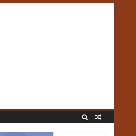
a Poupança
26”
 mercado de soja