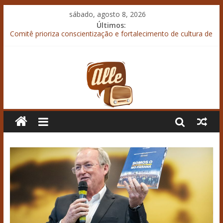
sábado, agosto 8, 2026
Últimos:
Comitê prioriza conscientização e fortalecimento de cultura de
prevenção à violência contra mulher
“Agroleite 2026” termina debatendo desafios do crédito rural
em meio ao endividamento
“SIAVS 2026” termina com recorde de público
Boletim da Coordenação de Relações Institucionais do
Sistema Ocepar
Armazenamento bem planejado garante resultado no campo