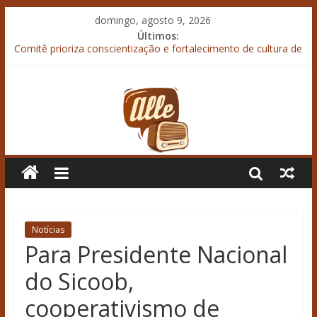
domingo, agosto 9, 2026
Últimos:
Comitê prioriza conscientização e fortalecimento de cultura de
prevenção à violência contra mulher
“Agroleite 2026” termina debatendo desafios do crédito rural
em meio ao endividamento
“SIAVS 2026” termina com recorde de público
Boletim da Coordenação de Relações Institucionais do
Sistema Ocepar
Armazenamento bem planejado garante resultado no campo
Notícias
Para Presidente Nacional
do Sicoob,
cooperativismo de