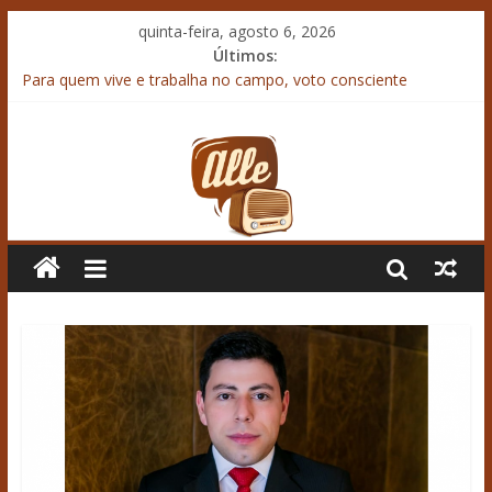
quinta-feira, agosto 6, 2026
Últimos:
Para quem vive e trabalha no campo, voto consciente
também faz diferença
Banco Central reduz taxa Selic para 14% ao ano
Vencedores do “Troféu Agroleite 2026” são conhecidos em
Castro
“Agroleite” tem palestra com geofísico e influenciador Sérgio
Sacani
“Dia C 2026”: Coprossel e Sicoob Credicapital lançam
programação e convidam comunidade para grande ação de
cidadania em Laranjeiras do Sul